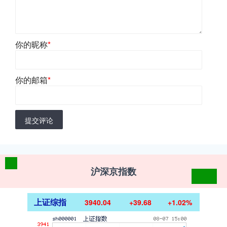
你的昵称
*
你的邮箱
*
提交评论
沪深京指数
上证综指
3940.04
+39.68
+1.02%