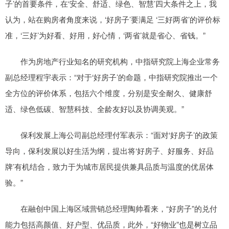
子’的首要条件，在‘安全、舒适、绿色、智慧’四大条件之上，我
认为，站在购房者角度来说，‘好房子’要满足 ‘三好两省’的评价标
准，‘三好’为好看、好用，好心情，‘两省’就是省心、省钱。”
作为房地产行业知名的研究机构，中指研究院上海企业常务
副总经理程宇表示：“对于‘好房子’的命题，中指研究院推出一个
全方位的评价体系，包括六个维度，分别是安全耐久、健康舒
适、绿色低碳、智慧科技、全龄友好以及协调美观。”
保利发展上海公司副总经理付军表示：“面对‘好房子’的政策
导向，保利发展以好生活为纲，提出将‘好房子、好服务、好品
牌’有机结合，致力于为城市居民提供兼具品质与温度的优居体
验。”
在融创中国上海区域营销总经理陶帅看来，“好房子”的兑付
能力包括高颜值、好户型、优品质，此外，“好物业”也是树立品