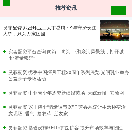
推荐资讯
灵菲配资 武昌环卫工人丁盛腾：9年守护长江
大桥，只为万家团圆
实盘配资平台查询 向海！向海！⑥|亲海风景线，打开城
市“流量密码”
灵菲配资 携手中国探月工程20周年系列展览 光明乳业举办
公益亲子专场活动
灵菲配资 中亚青少年逐梦新疆绿茵场_大皖新闻 | 安徽网
灵菲配资 家里装个“情绪调节器”？芳香系统让生活秒变治
愈现场_香气_薰衣草_朋友家
灵菲配资 基础设施REITs扩围扩容 提升市场效率与韧性